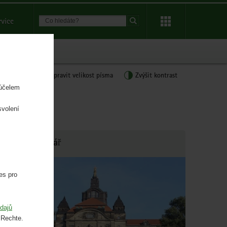
Suchbegriff
rvice
Suche starten
Sprache
CS
Upravit velikost písma
Zvýšit kontrast
wechseln
 účelem
svolení
Státní kancelář
es pro
dajů
 Rechte.