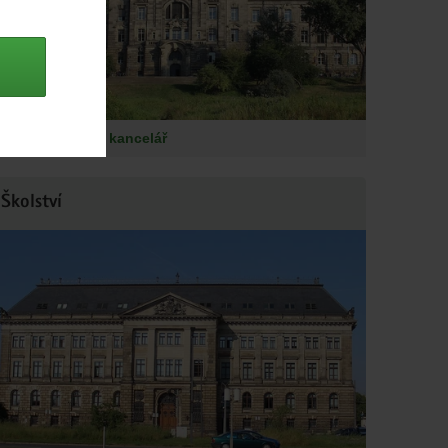
Saská státní kancelář
Školství