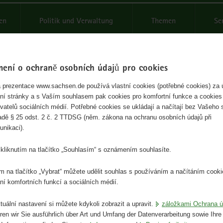
en
Politik und Verwaltung
Themen
Se
ení o ochraně osobních údajů pro cookies
prezentace www.sachsen.de používá vlastní cookies (potřebné cookies) za
ní stránky a s Vaším souhlasem pak cookies pro komfortní funkce a cookies
ment
vatelů sociálních médií. Potřebné cookies se ukládají a načítají bez Vašeho 
adě § 25 odst. 2 č. 2 TTDSG (něm. zákona na ochranu osobních údajů při
unikaci).
Předseda vlády
kliknutím na tlačítko „Souhlasím“ s oznámením souhlasíte.
ím na tlačítko „Vybrat“ můžete udělit souhlas s používáním a načítáním cooki
ní komfortních funkcí a sociálních médií.
tuální nastavení si můžete kdykoli zobrazit a upravit.
záložkami Ochrana ú
eren wir Sie ausführlich über Art und Umfang der Datenverarbeitung sowie Ihre