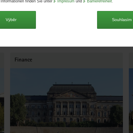
 Informationen finden Sie unter
Impresum
und
Barrierefreiheit
.
Výběr
Souhlasím
© Pawel Sosnowski
Předseda vlády Stanislaw Tillich
Finance