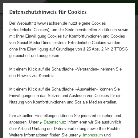
P
H
F
o
a
o
Datenschutzhinweis für Cookies
r
u
o
sachsen.de
Der Webauftritt www.sachsen.de nutzt eigene Cookies
t
p
t
(erforderliche Cookies), um die Seite bereitstellen zu können sowie
a
t
e
mit Ihrer Einwilligung Cookies für Komfortfunktionen und Cookies
l
i
r
Land, Leute, Freistaat
Hauptinhalt
von Social Media Dienstleistern. Erforderliche Cookies werden
ü
n
-
ohne Ihre Einwilligung auf Grundlage von § 25 Abs. 2 Nr. 2 TTDSG
b
h
B
gespeichert und ausgelesen.
e
a
e
Freistaat Sachsen
r
l
r
Mit einem Klick auf die Schaltfläche »Verstanden« nehmen Sie
g
t
e
den Hinweis zur Kenntnis.
r
i
e
c
Mit einem Klick auf die Schaltfläche »Auswählen« können Sie
i
h
Einwilligungen in das Setzen und Auslesen von Cookies für die
Nutzung von Komfortfunktionen und Soziale Medien erteilen.
f
e
Ihre aktuellen Einstellungen können Sie jederzeit einsehen und
n
anpassen. Unter
Datenschutz
informieren wir Sie ausführlich
d
über Art und Umfang der Datenverarbeitung sowie Ihre Rechte.
e
Weitere Informationen finden Sie unter
Impressum
und
N