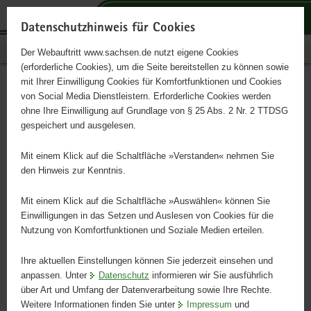
P
H
F
o
a
o
Datenschutzhinweis für Cookies
r
u
o
sachsen.de
Der Webauftritt www.sachsen.de nutzt eigene Cookies
t
p
t
(erforderliche Cookies), um die Seite bereitstellen zu können sowie
a
t
e
mit Ihrer Einwilligung Cookies für Komfortfunktionen und Cookies
l
i
r
Kultur, Tourismus, Sport
Hauptinhalt
von Social Media Dienstleistern. Erforderliche Cookies werden
ü
n
-
ohne Ihre Einwilligung auf Grundlage von § 25 Abs. 2 Nr. 2 TTDSG
b
h
B
gespeichert und ausgelesen.
e
a
e
Kulturland Sachsen
r
l
r
Mit einem Klick auf die Schaltfläche »Verstanden« nehmen Sie
g
t
e
den Hinweis zur Kenntnis.
r
i
e
c
Mit einem Klick auf die Schaltfläche »Auswählen« können Sie
i
h
Einwilligungen in das Setzen und Auslesen von Cookies für die
Nutzung von Komfortfunktionen und Soziale Medien erteilen.
f
e
Ihre aktuellen Einstellungen können Sie jederzeit einsehen und
n
anpassen. Unter
Datenschutz
informieren wir Sie ausführlich
d
über Art und Umfang der Datenverarbeitung sowie Ihre Rechte.
e
Weitere Informationen finden Sie unter
Impressum
und
N