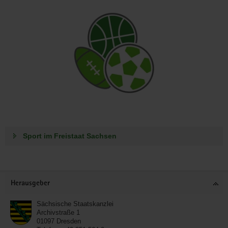
Sport im Freistaat Sachsen
Footer-
Herausgeber
Bereich
Sächsische Staatskanzlei
Archivstraße 1
01097
Dresden