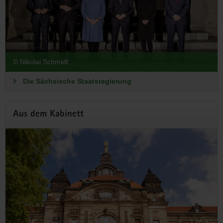
richten – am 19. September 2026 in der Sächsischen
Staatskanzlei.
Zur Anmeldung
© Nikolai Schmidt
Die Sächsische Staatsregierung
Aus dem Kabinett
Staatsregierung beschließt Entwurf
für den Doppelhaushalt 2027/2028
Stellenabbau nimmt Fahrt auf – Steigende