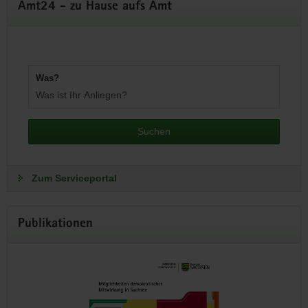
Amt24 - zu Hause aufs Amt
Was?
(© dpa-Zentralbild)
Michael Kretschmer (CDU, l-r),
Ministerpräsident von Sachsen, Sven
Suchen
Schulze (CDU), Ministerpräsident von
Sachsen-Anhalt, und Mario Voigt (CDU),
Ministerpräsident von Thüringen, besuchen
Zum Serviceportal
gemeinsam den Geiseltalsee. Im
Mittelpunkt des Treffens mit seinen
Publikationen
Kollegen aus Thüringen und Sachsen steht
der Strukturwandel in der Region.