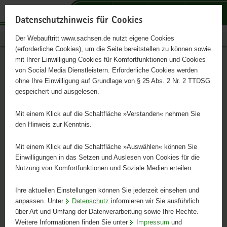
P
P
H
F
o
o
a
o
Datenschutzhinweis für Cookies
r
r
u
o
sachsen.de
Der Webauftritt www.sachsen.de nutzt eigene Cookies
t
t
p
t
(erforderliche Cookies), um die Seite bereitstellen zu können sowie
a
a
t
e
mit Ihrer Einwilligung Cookies für Komfortfunktionen und Cookies
l
l
i
r
Portalthemen
von Social Media Dienstleistern. Erforderliche Cookies werden
ü
t
n
-
ohne Ihre Einwilligung auf Grundlage von § 25 Abs. 2 Nr. 2 TTDSG
Schnelleinstieg
b
h
h
B
gespeichert und ausgelesen.
e
e
a
e
der
r
m
l
r
Mit einem Klick auf die Schaltfläche »Verstanden« nehmen Sie
Portalthemen
g
e
t
e
den Hinweis zur Kenntnis.
r
n
i
Weitere
e
c
Mit einem Klick auf die Schaltfläche »Auswählen« können Sie
Informationen
i
h
Einwilligungen in das Setzen und Auslesen von Cookies für die
zur
Nutzung von Komfortfunktionen und Soziale Medien erteilen.
f
MK DIREKT - offener
© Säc
Dialogreihe
e
Gesprächsabend mit
Zum
Ihre aktuellen Einstellungen können Sie jederzeit einsehen und
n
O
anpassen. Unter
Datenschutz
informieren wir Sie ausführlich
Programm
d
Ministerpräsident Michael
über Art und Umfang der Datenverarbeitung sowie Ihre Rechte.
Zur
e
Kretschmer in Waltersdorf
Weitere Informationen finden Sie unter
Impressum
und
W
Anmeldung
N