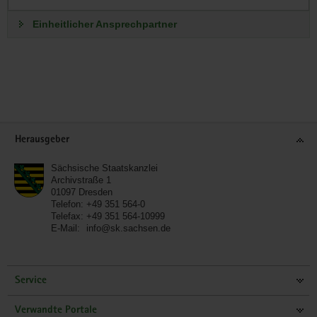
Einheitlicher Ansprechpartner
Footer-
Herausgeber
Bereich
Sächsische Staatskanzlei
Archivstraße 1
01097
Dresden
Telefon:
+49 351 564-0
Telefax:
+49 351 564-10999
E-Mail:
info@sk.sachsen.de
Service
Verwandte Portale