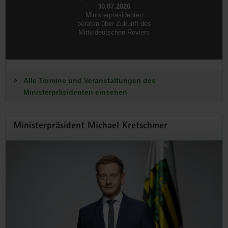
30.07.2026
Ministerpräsidenten
beraten über Zukunft des
Mitteldeutschen Reviers
Alle Termine und Veranstaltungen des
Ministerpräsidenten einsehen
Offenes Regierungsviertel
Ministerpräsident Michael Kretschmer
Wir öffnen unsere Türen
Erleben Sie die Sächsische Staatsregierung einmal ganz
anders: Am 6. September erwarten Sie Führungen,
Informationsangebote und zahlreiche Aktionen für Groß und
Klein.
Zum Programm