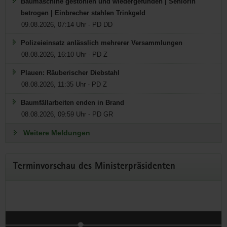
Baumaschine gestohlen und wiedergefunden | Seniorin
betrogen | Einbrecher stahlen Trinkgeld
09.08.2026, 07:14 Uhr - PD DD
MK DIREKT - offener
Polizeieinsatz anlässlich mehrerer Versammlungen
Gesprächsabend mit
08.08.2026, 16:10 Uhr - PD Z
Ministerpräsident Michael
Plauen: Räuberischer Diebstahl
Kretschmer in Waltersdorf
08.08.2026, 11:35 Uhr - PD Z
Baumfällarbeiten enden in Brand
Mittwoch, 12. August im Naturparkhaus in
08.08.2026, 09:59 Uhr - PD GR
Waltersdorf
Weitere Meldungen
Ministerpräsident Michael Kretschmer, Landrat Dr. Stephan
Meyer und Bürgermeister Frank Peuker laden zum offenen
Bürgergespräch nach Waltersdorf ein.
Terminvorschau des Ministerpräsidenten
Weitere Informationen zur Dialogreihe