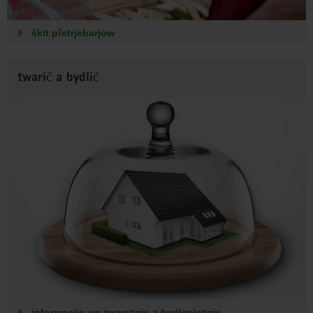
škit přetrjebarjow
twarić a bydlić
informacije wo twarstwje a bydlenistwje