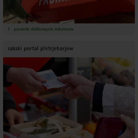
poskitk dźěłowych městnow
sakski portal přetrjebarjow