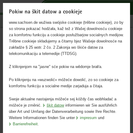
p
h
F
o
ł
o
Pokiw na škit datow a cookieje
r
o
o
sachsen.de
www.sachsen.de wužiwa swójske cookieje (trěbne cookieje), zo by
t
w
t
so strona pokazać hodźała, kaž tež z Wašej dowolnosću cookieje
a
n
e
za komfortnu funkciju a cookieje posłužbarjow socialnych medijow.
l
y
r
dźěłać, bydlić, škit
hłowny
Trěbne cookieje składujemy a čitamy bjez Wašeje dowolnosće na
p
w
o
wobsah
zakładźe § 25 wotr. 2 čo. 2 Zakonja wo škiće datow za
přetrjebarjow
ř
o
w
telekomunikaciju a telemedije (TTDSG).
e
b
y
s
s
w
Z kliknjenjom na "jasne" sće pokiw na wědomje brał/a.
a
a
o
dźěłać
h
h
b
Po kliknjenju na »wuzwolić« móžeće dowolić, zo so cookieje za
o
ł
komfortnu funkciju a socialne medije zarjaduja a čitaja.
w
u
a
k
Swoje aktualne nastajenja móžeće sej kóždy čas wobhladać a
móžeće je změnić.
škit datow
informieren wir Sie ausführlich
c
über Art und Umfang der Datenverarbeitung sowie Ihre Rechte.
a
Weitere Informationen finden Sie unter
impresum
und
n
Barrierefreiheit
.
a
w