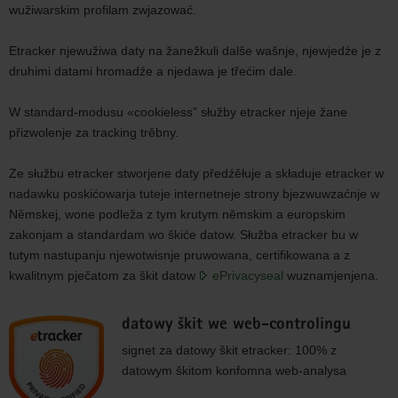
wužiwarskim profilam zwjazować.
Etracker njewužiwa daty na žanežkuli dalše wašnje, njewjedźe je z
druhimi datami hromadźe a njedawa je třećim dale.
W standard-modusu «cookieless” słužby etracker njeje žane
přizwolenje za tracking trěbny.
Ze słužbu etracker stworjene daty předźěłuje a składuje etracker w
nadawku poskićowarja tuteje internetneje strony bjezwuwzaćnje w
Němskej, wone podleža z tym krutym němskim a europskim
zakonjam a standardam wo škiće datow. Słužba etracker bu w
tutym nastupanju njewotwisnje pruwowana, certifikowana a z
kwalitnym pječatom za škit datow
ePrivacyseal
wuznamjenjena.
datowy škit we web-controlingu
signet za datowy škit etracker: 100% z
datowym škitom konfomna web-analysa