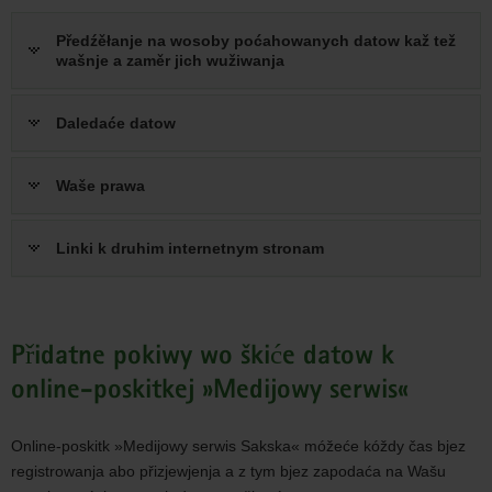
Předźěłanje na wosoby poćahowanych datow kaž tež
wašnje a zaměr jich wužiwanja
Daledaće datow
Waše prawa
Linki k druhim internetnym stronam
Přidatne pokiwy wo škiće datow k
online-poskitkej »Medijowy serwis«
Online-poskitk »Medijowy serwis Sakska« móžeće kóždy čas bjez
registrowanja abo přizjewjenja a z tym bjez zapodaća na Wašu