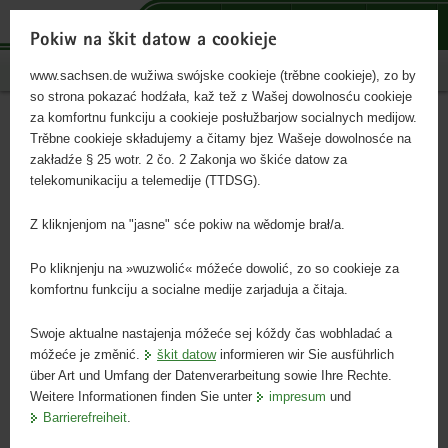
p
n
h
F
o
a
ł
o
Pokiw na škit datow a cookieje
r
w
o
o
sachsen.de
www.sachsen.de wužiwa swójske cookieje (trěbne cookieje), zo by
t
i
w
t
so strona pokazać hodźała, kaž tež z Wašej dowolnosću cookieje
a
g
n
e
za komfortnu funkciju a cookieje posłužbarjow socialnych medijow.
l
a
y
r
škit datow
hłowny
Trěbne cookieje składujemy a čitamy bjez Wašeje dowolnosće na
p
c
w
o
wobsah
zakładźe § 25 wotr. 2 čo. 2 Zakonja wo škiće datow za
ř
i
o
w
telekomunikaciju a telemedije (TTDSG).
e
j
b
y
Informacije wo zasadźenju technologije »Web Analytics«
s
a
s
w
Z kliknjenjom na "jasne" sće pokiw na wědomje brał/a.
towaršnosće etracker zwr.
a
p
a
o
h
o
h
b
Přidatne pokiwy wo škiće datow k online-poskitkej
Po kliknjenju na »wuzwolić« móžeće dowolić, zo so cookieje za
o
r
ł
»Wobdźělenski portal«
komfortnu funkciju a socialne medije zarjaduja a čitaja.
w
t
u
Přidatne pokiwy wo škiće datow k online-poskitkej »Centralna
a
a
k
Swoje aktualne nastajenja móžeće sej kóždy čas wobhladać a
datowa banka publikacijow«
móžeće je změnić.
škit datow
informieren wir Sie ausführlich
c
l
über Art und Umfang der Datenverarbeitung sowie Ihre Rechte.
a
a
Přidatne pokiwy wo škiće datow k online-poskitkej »Medijowy
Weitere Informationen finden Sie unter
impresum
und
n
serwis«
Barrierefreiheit
.
a
w