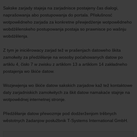
n
Sakske zarjady stajeja na zarjadnisce postajeny čas dialogi,
t
naprašowanja abo postupowanja do portala. Přisłušnosć
r
wotpowědneho zarjada za konkretne přewjedźenje wotpowědneho
o
wobdźělenskeho postupowanja postaja so prawnisce po wašnju
l
wobdźělenja.
i
n
Z tym je iniciěrowacy zarjad tež w prašenjach datoweho škita
g
zamołwity za předźěłanje na wosoby poćahowanych datow po
u
artiklu 4, čisło 7 w zwisku z artiklom 13 a artiklom 14 zakładneho
informaciska
postajenja wo škiće datow.
strona etracker
za
Wozjewjenja wo škiće datow sakskich zarjadow kaž tež kontaktowe
www.sachsen.de
daty zarjadniskich zamołwitych za škit datow namakaće stajnje na
wotpowědnej internetnej stronje.
Předźěłanje datow přewozmje pod dodźerženjom trěbnych
wěstotnych žadanjow posłužbnik T-Systems International GmbH.