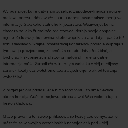
Wy postajiće, kotre daty nam zdźěliće. Zapodaće-li jenož swoju e-
mejlowu adresu, dóstawaće na tutu adresu awtomatisce medijowe
informacije Sakskeho statneho knježerstwa. Wužiwarjo, kotřiž
chcedźa so jako žurnalisća registrować, dyrbja swoje dospołne
mjeno, čisło swojeho nowinarskeho wupokaza a w datym padźe tež
sobustawstwo w krajnej nowinarskej konferency podać a wupraja z
tym swoju přezjednosć, zo smědźa so tute daty předźěłać, zo
bychu so k skupinje žurnalistow přirjadowali. Tute přidatne
informacije móža žurnalisća w internym wobłuku »Mój medijowy
serwis« kóždy čas wotstronić abo za zjednorjene akreditowanje
wobdźěłać.
Z přizjewjenjom přihłosujeće nimo toho tomu, zo smě Sakska
statna kenclija Wašu e-mejlowu adresu a wot Was wolene tajne
hesło składować.
Maće prawo na to, swoje přihłosowanje kóždy čas cofnyć. Za to
móžeće so w swojich wosobinskich nastajenjach pod »Mój