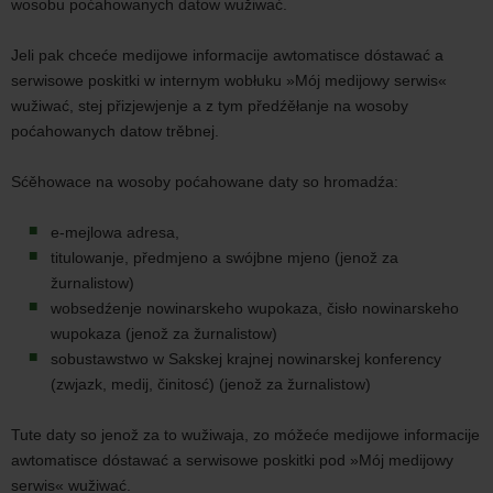
wosobu poćahowanych datow wužiwać.
Jeli pak chceće medijowe informacije awtomatisce dóstawać a
serwisowe poskitki w internym wobłuku »Mój medijowy serwis«
wužiwać, stej přizjewjenje a z tym předźěłanje na wosoby
poćahowanych datow trěbnej.
Sćěhowace na wosoby poćahowane daty so hromadźa:
e-mejlowa adresa,
titulowanje, předmjeno a swójbne mjeno (jenož za
žurnalistow)
wobsedźenje nowinarskeho wupokaza, čisło nowinarskeho
wupokaza (jenož za žurnalistow)
sobustawstwo w Sakskej krajnej nowinarskej konferency
(zwjazk, medij, činitosć) (jenož za žurnalistow)
Tute daty so jenož za to wužiwaja, zo móžeće medijowe informacije
awtomatisce dóstawać a serwisowe poskitki pod »Mój medijowy
serwis« wužiwać.