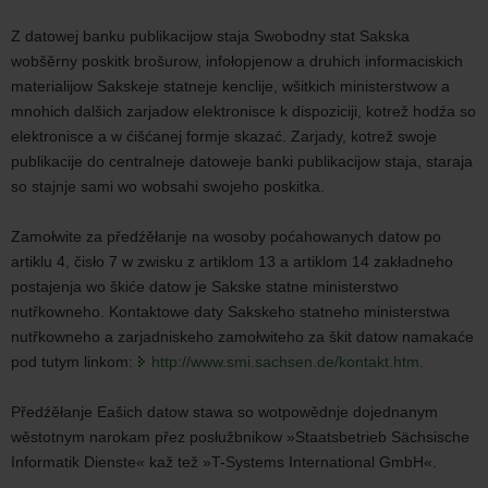
Z datowej banku publikacijow staja Swobodny stat Sakska
wobšěrny poskitk brošurow, infołopjenow a druhich informaciskich
materialijow Sakskeje statneje kenclije, wšitkich ministerstwow a
mnohich dalšich zarjadow elektronisce k dispoziciji, kotrež hodźa so
elektronisce a w ćišćanej formje skazać. Zarjady, kotrež swoje
publikacije do centralneje datoweje banki publikacijow staja, staraja
so stajnje sami wo wobsahi swojeho poskitka.
Zamołwite za předźěłanje na wosoby poćahowanych datow po
artiklu 4, čisło 7 w zwisku z artiklom 13 a artiklom 14 zakładneho
postajenja wo škiće datow je Sakske statne ministerstwo
nutřkowneho. Kontaktowe daty Sakskeho statneho ministerstwa
nutřkowneho a zarjadniskeho zamołwiteho za škit datow namakaće
pod tutym linkom:
http://www.smi.sachsen.de/kontakt.htm
.
Předźěłanje Eašich datow stawa so wotpowědnje dojednanym
wěstotnym narokam přez posłužbnikow »Staatsbetrieb Sächsische
Informatik Dienste« kaž tež »T-Systems International GmbH«.