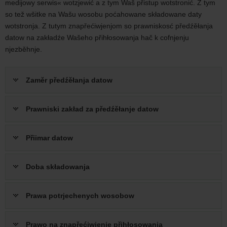
medijowy serwis« wotzjewić a z tym Waš přistup wotstronić. Z tym
so tež wšitke na Wašu wosobu poćahowane składowane daty
wotstronja. Z tutym znapřećiwjenjom so prawniskosć předźěłanja
datow na zakładźe Wašeho přihłosowanja hač k cofnjenju
njezběhnje.
Zaměr předźěłanja datow
Prawniski zakład za předźěłanje datow
Přiimar datow
Doba składowanja
Prawa potrjechenych wosobow
Prawo na znapřećiwjenje přihłosowanja