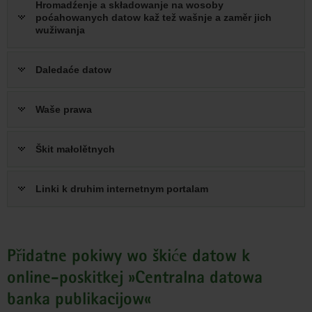
Hromadźenje a składowanje na wosoby
poćahowanych datow kaž tež wašnje a zaměr jich
wužiwanja
Daledaće datow
Waše prawa
Škit małolětnych
Linki k druhim internetnym portalam
Přidatne pokiwy wo škiće datow k
online-poskitkej »Centralna datowa
banka publikacijow«