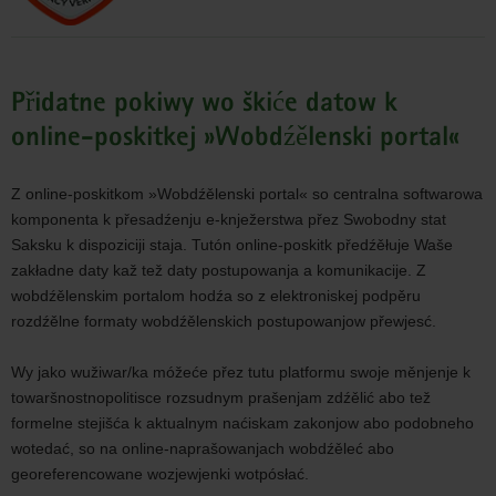
d
a
t
Přidatne pokiwy wo škiće datow k
o
online-poskitkej »Wobdźělenski portal«
w
y
Z online-poskitkom »Wobdźělenski portal« so centralna softwarowa
š
komponenta k přesadźenju e-knježerstwa přez Swobodny stat
k
Saksku k dispoziciji staja. Tutón online-poskitk předźěłuje Waše
i
zakładne daty kaž tež daty postupowanja a komunikacije. Z
t
wobdźělenskim portalom hodźa so z elektroniskej podpěru
w
rozdźělne formaty wobdźělenskich postupowanjow přewjesć.
e
w
Wy jako wužiwar/ka móžeće přez tutu platformu swoje měnjenje k
e
towaršnostnopolitisce rozsudnym prašenjam zdźělić abo tež
b
formelne stejišća k aktualnym naćiskam zakonjow abo podobneho
-
wotedać, so na online-naprašowanjach wobdźěleć abo
c
georeferencowane wozjewjenki wotpósłać.
o